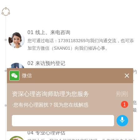
联络关注
01
线上、来电咨询
您可通过电话：17391183269与我们沟通交流，也可添
加官方微信（SXAN01）向我们倾诉心事。
02
来访预约登记
咨询过后，如您有来访意向，可与在线咨询顾问进行预约

微信
沟通，了解咨询详情，确定来访时间，熟知来访路线等。
资深心理咨询师助理为您服务
刚刚
03
信息采集建档
到达门店后，助理咨询师将会通过谈话了解您的基本信息
1
·您有何心理困扰？我为您在线解惑
和主要特征，并让您对心理咨询建立一个初步的概念，最
后为您建档。

04
专业心理评估