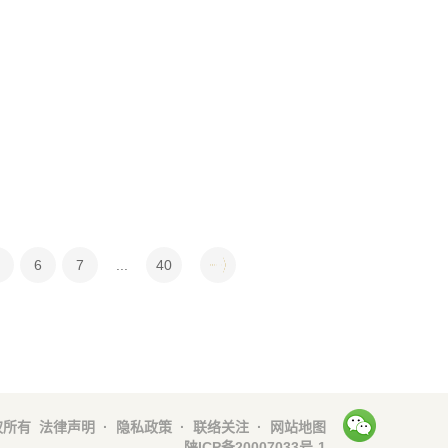
6
7
...
40
权所有
法律声明
·
隐私政策
·
联络关注 ·
网站地图
陕ICP备20007033号-1