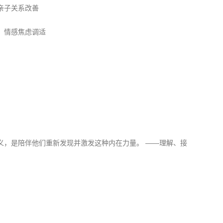
亲子关系改善
、情感焦虑调适
青少年心理
伴侣婚姻：
人际职场：
个人成长：
义，是陪伴他们重新发现并激发这种内在力量。 ——理解、接
咨询理念
每一个心灵