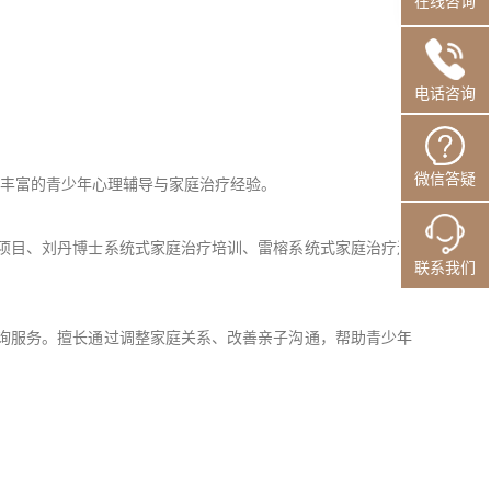
在线咨询
电话咨询
个人简介
微信答疑
具有丰富的青少年心理辅导与家庭治疗经验。
拥有10余
项目、刘丹博士系统式家庭治疗培训、雷榕系统式家庭治疗连
系统学习了
联系我们
国心理卫生
障每一次咨
询服务。擅长通过调整家庭关系、改善亲子沟通，帮助青少年
作为高功能
的解决思路
面问题、突
擅长领域