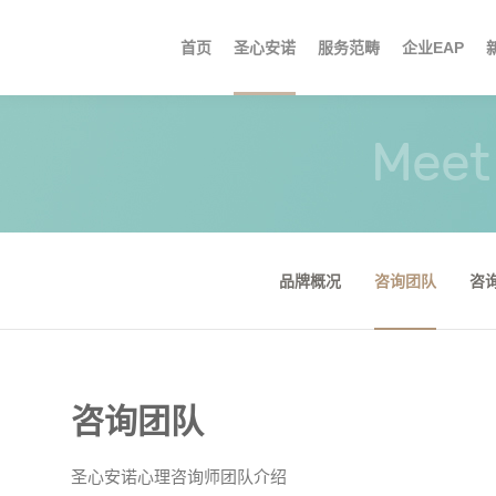
首页
圣心安诺
服务范畴
企业EAP
品牌概况
亲子教育
EAP服务
集团要闻
职位信息
心理讲座
专案服务
咨询团队
情绪问题
媒体报道
心理援助
活动与培训
咨询技术
婚姻情感
区域动态
门
视
Meet 
品牌概况
咨询团队
咨
咨询团队
圣心安诺心理咨询师团队介绍