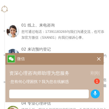
联络关注
01
线上、来电咨询
您可通过电话：17391183269与我们沟通交流，也可添
加官方微信（SXAN01）向我们倾诉心事。
02
来访预约登记
咨询过后，如您有来访意向，可与在线咨询顾问进行预约

微信
沟通，了解咨询详情，确定来访时间，熟知来访路线等。
资深心理咨询师助理为您服务
刚刚
03
信息采集建档
到达门店后，助理咨询师将会通过谈话了解您的基本信息
1
·您有何心理困扰？我为您在线解惑
和主要特征，并让您对心理咨询建立一个初步的概念，最
后为您建档。

04
专业心理评估