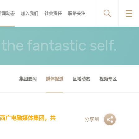
新闻动态
加入我们
社会责任
联络关注
店环境
频专区
服务优势
服务流程
服务流程
品牌文化
合作机构
企业荣誉
the fantastic self.
集团要闻
媒体报道
区域动态
视频专区
陕西广电融媒体集团，共
分享到