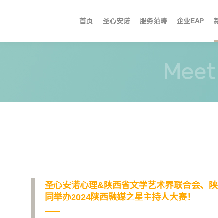
首页
圣心安诺
服务范畴
企业EAP
品牌概况
亲子教育
EAP服务
集团要闻
职位信息
心理讲座
专案服务
咨询团队
情绪问题
媒体报道
心理援助
活动与培训
咨询技术
婚姻情感
区域动态
门
视
Meet 
圣心安诺心理&陕西省文学艺术界联合会、
同举办2024陕西融媒之星主持人大赛！
——