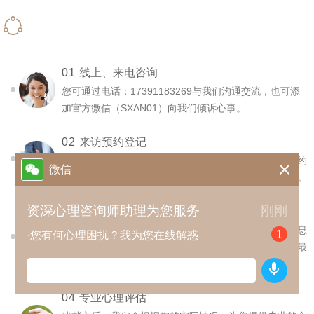
联络关注
01
线上、来电咨询
您可通过电话：17391183269与我们沟通交流，也可添
加官方微信（SXAN01）向我们倾诉心事。
02
来访预约登记
咨询过后，如您有来访意向，可与在线咨询顾问进行预约

微信
沟通，了解咨询详情，确定来访时间，熟知来访路线等。
资深心理咨询师助理为您服务
刚刚
03
信息采集建档
到达门店后，助理咨询师将会通过谈话了解您的基本信息
1
·您有何心理困扰？我为您在线解惑
和主要特征，并让您对心理咨询建立一个初步的概念，最
后为您建档。

04
专业心理评估