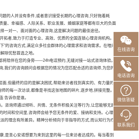
的人并没有条件,或者意识接受长期的心理咨询,只好拖着耗
活质量、幸福感、人际关系、职业发展、婚姻家庭等都有巨大的负面
选择一对一、面对面的心理咨询,这是解决问题的最佳途径。
拓者,致力于打造专业、高效、优质的全国连锁心理咨询机构。
线下”的咨询方式,满足众多社会群体的心理需求和咨询需求。在喧闹
在线咨询
您解除忧愁首选之地。
陪伴在您的身旁——24h电话预约,无缝对接一站式咨询体验。
询,我们的咨询顾问会根据您的情况为您匹配合适的咨询师,为您的
电话咨询
,但最终的目的是解决困扰,帮助来访者找到真实的、有力量的
询师的每一次访谈,都像是寻找这张地图的碎片,逐步地,拼接完整。
值:告诉你是谁。
微信答疑
。咨询师通过倾听、共情、无条件积极关注等行为,让您能够无顾
的时间和空间里,咨询师会给予您无条件的爱、接纳和支持。心理
流派的理念有所差异。精神分析倾向于非指导的方式,而认知行为疗
联系我们
,是圣心安诺想要为来到这里的每一位来访者达成的。每当看到