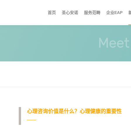
首页
圣心安诺
服务范畴
企业EAP
品牌概况
亲子教育
EAP服务
集团要闻
职位信息
心理讲座
专案服务
咨询团队
情绪问题
媒体报道
心理援助
活动与培训
咨询技术
婚姻情感
区域动态
门
视
Meet 
心理咨询价值是什么？心理健康的重要性
——