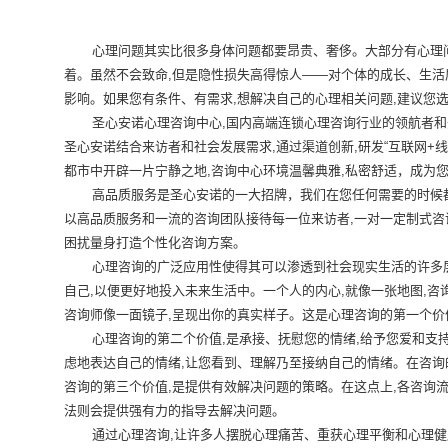
心理问题其实比很多身体问题都要昂贵、奢侈。大部分有心理问题
着。虽然不会致命,但是隐性损失高得惊人——对个体的成长、生
影响。如果您有条件、有需求,想解决自己的心理相关问题,建议您
圣心安诺心理咨询中心,国内高端连锁心理咨询行业的领航者和开
圣心安诺结合来访者和社会发展需求,通过渠道创新,研发“互联网+
都市中开辟一片宁静之地,咨询中心环境温馨典雅,私密舒适，成为
高品质服务是圣心安诺的一大招牌，我们在您任何需要的时候都将
以高品质服务和一流的咨询团队接待每一位来访者,一对一定制式咨
困扰量身打造个性化咨询方案。
心理咨询的广泛应用性使得其可以渗透到社会现实生活的许多层面
自己,以便更好地投入未来生活中。一个人的内心,就像一张地图,咨
咨询师像一面镜子,呈现出你的真实样子。这是心理咨询的第一个价
心理咨询的第二个价值,是承接、抚慰您的情绪,给予您爱和支持
虑地表达自己的情绪,让您看到、理解乃至接纳自己的情绪。在咨询
咨询的第三个价值,是提供有效解决问题的策略。在这点上,各咨询
法则会提供强有力的指导去解决问题。
通过心理咨询,让许多人摆脱心理痛苦、重获心理平衡和心理健康